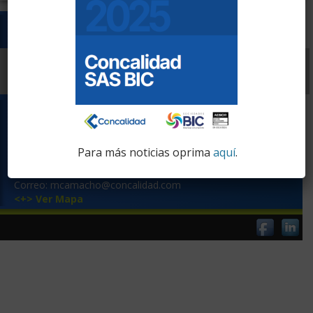
Experiencia por sectores:
‹
›
Contacto:
Cll. 125 No. 21A - 50
Edificio Nova 125 Of. 303
Para más noticias oprima
aquí
.
Bogotá, D.C. Colombia
Tel. (571) 620 2280
Correo: mcamacho@concalidad.com
<+> Ver Mapa